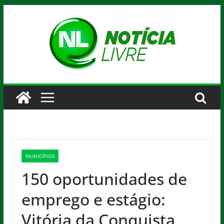
Pular
para
o
conteúdo
MUNICÍPIOS
150 oportunidades de
emprego e estágio:
Vitória da Conquista