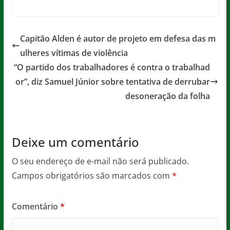
a
w
m
h
e
in
c
itt
ai
at
ss
t
e
er
l
s
a
Capitão Alden é autor de projeto em defesa das m
b
A
g
ulheres vítimas de violência
o
p
e
“O partido dos trabalhadores é contra o trabalhad
o
p
or”, diz Samuel Júnior sobre tentativa de derrubar
desoneração da folha
k
Deixe um comentário
O seu endereço de e-mail não será publicado.
Campos obrigatórios são marcados com
*
Comentário
*