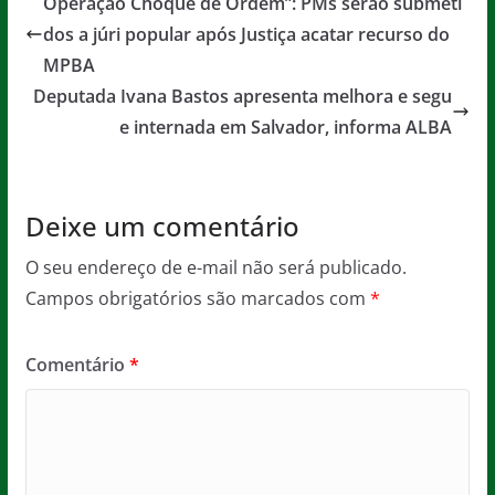
Operação Choque de Ordem”: PMs serão submeti
b
A
g
dos a júri popular após Justiça acatar recurso do
o
p
e
MPBA
o
p
Deputada Ivana Bastos apresenta melhora e segu
e internada em Salvador, informa ALBA
k
Deixe um comentário
O seu endereço de e-mail não será publicado.
Campos obrigatórios são marcados com
*
Comentário
*