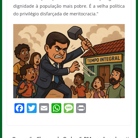
dignidade à população mais pobre. É a velha política
do privilégio disfarçada de meritocracia.”
F
T
E
W
M
Pr
a
w
m
h
e
in
c
itt
ai
at
ss
t
e
er
l
s
a