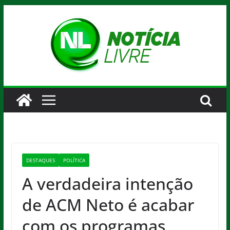
Pular
para
o
conteúdo
DESTAQUES
POLÍTICA
A verdadeira intenção
de ACM Neto é acabar
com os programas