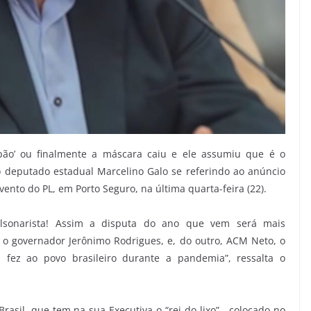
o’ ou finalmente a máscara caiu e ele assumiu que é o
o deputado estadual Marcelino Galo se referindo ao anúncio
nto do PL, em Porto Seguro, na última quarta-feira (22).
olsonarista! Assim a disputa do ano que vem será mais
 o governador Jerônimo Rodrigues, e, do outro, ACM Neto, o
 fez ao povo brasileiro durante a pandemia”, ressalta o
Brasil, que tem na sua Executiva o “rei do lixo”, colocado no