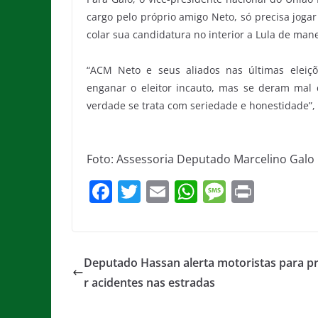
cargo pelo próprio amigo Neto, só precisa joga
colar sua candidatura no interior a Lula de man
“ACM Neto e seus aliados nas últimas eleiçõ
enganar o eleitor incauto, mas se deram mal c
verdade se trata com seriedade e honestidade”, 
Foto: Assessoria Deputado Marcelino Galo
F
T
E
W
M
Pr
a
w
m
h
e
in
c
itt
ai
at
ss
t
e
er
l
s
a
Deputado Hassan alerta motoristas para p
b
A
g
r acidentes nas estradas
o
p
e