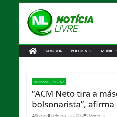
Pular
para
o
conteúdo
SALVADOR
POLÍTICA
MUNICÍP
DESTAQUES
POLÍTICA
”ACM Neto tira a más
bolsonarista”, afirm
Redação
23 de dezembro, 2025
0 Comments