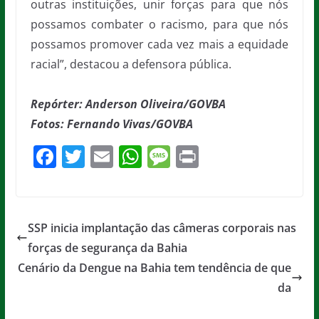
outras instituições, unir forças para que nós
possamos combater o racismo, para que nós
possamos promover cada vez mais a equidade
racial”, destacou a defensora pública.
Repórter: Anderson Oliveira/GOVBA
Fotos: Fernando Vivas/GOVBA
F
T
E
W
M
Pr
a
w
m
h
e
in
c
itt
ai
at
ss
t
e
er
l
s
a
SSP inicia implantação das câmeras corporais nas
b
A
g
forças de segurança da Bahia
o
p
e
Cenário da Dengue na Bahia tem tendência de que
o
p
da
k