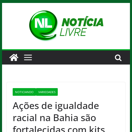
Pular
para
o
conteúdo
NOTICIANDO
VARIEDADES
Ações de igualdade
racial na Bahia são
fortalecidas com kits