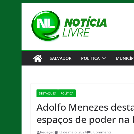
Pular
para
o
conteúdo
SALVADOR
POLÍTICA
MUNICÍP
DESTAQUES
POLÍTICA
Adolfo Menezes desta
espaços de poder na 
Redação
13 de maio, 2024
0 Comments