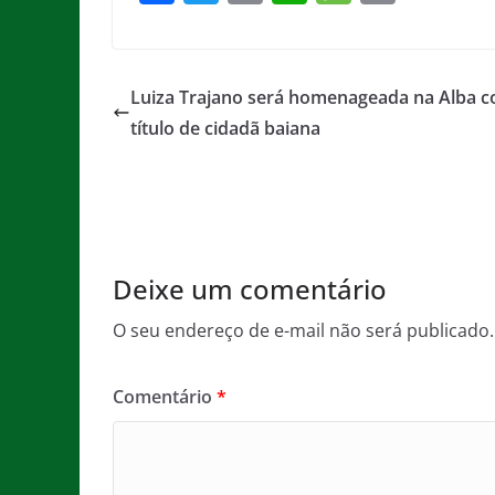
a
w
m
h
e
in
c
itt
ai
at
ss
t
e
er
l
s
a
Luiza Trajano será homenageada na Alba 
b
A
g
título de cidadã baiana
o
p
e
o
p
k
Deixe um comentário
O seu endereço de e-mail não será publicado.
Comentário
*