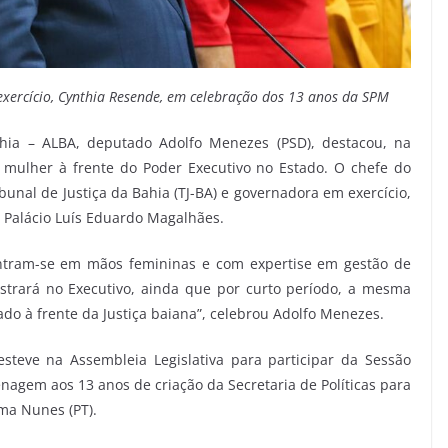
exercício, Cynthia Resende, em celebração dos 13 anos da SPM
ahia – ALBA, deputado Adolfo Menezes (PSD), destacou, na
 mulher à frente do Poder Executivo no Estado. O chefe do
bunal de Justiça da Bahia (TJ-BA) e governadora em exercício,
Palácio Luís Eduardo Magalhães.
ntram-se em mãos femininas e com expertise em gestão de
trará no Executivo, ainda que por curto período, a mesma
do à frente da Justiça baiana”, celebrou Adolfo Menezes.
teve na Assembleia Legislativa para participar da Sessão
nagem aos 13 anos de criação da Secretaria de Políticas para
ma Nunes (PT).