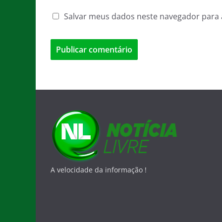
Salvar meus dados neste navegador para 
A velocidade da informação !