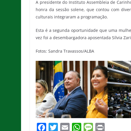
A presidente do Instituto Assembleia de Carinh
honra da sessão solene, que contou com divers
culturais integraram a programação.
Esta é a segunda oportunidade que uma mulhe
vez foi a desembargadora aposentada Sílvia Zari
Fotos: Sandra Travassos/ALBA
F
T
E
W
M
Pr