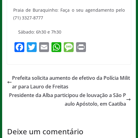
Praia de Buraquinho: Faça o seu agendamento pelo
(71) 3327-8777
Sábado: 6h30 e 7h30
F
T
E
W
M
Pr
a
w
m
h
e
in
c
itt
ai
at
ss
t
e
er
l
s
a
Prefeita solicita aumento de efetivo da Polícia Milit
b
A
g
ar para Lauro de Freitas
o
p
e
Presidente da Alba participou de louvação a São P
o
p
aulo Apóstolo, em Caatiba
k
Deixe um comentário