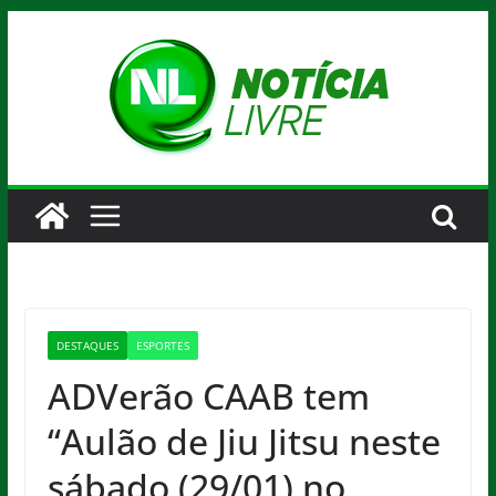
Pular
para
o
conteúdo
DESTAQUES
ESPORTES
ADVerão CAAB tem
“Aulão de Jiu Jitsu neste
sábado (29/01) no