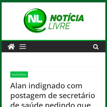
Pular
para
o
conteúdo
MUNICÍPIOS
Alan indignado com
postagem de secretário
de saúde pedindo que