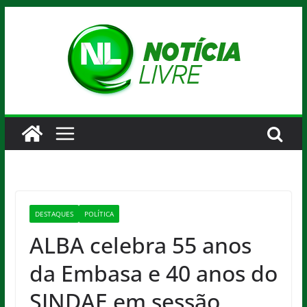
Pular
para
o
conteúdo
DESTAQUES
POLÍTICA
ALBA celebra 55 anos
da Embasa e 40 anos do
SINDAE em sessão