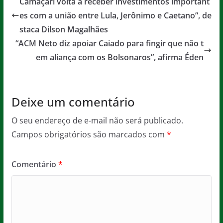
Camaçari volta a receber investimentos important
b
A
g
es com a união entre Lula, Jerônimo e Caetano”, de
o
p
e
staca Dilson Magalhães
o
p
“ACM Neto diz apoiar Caiado para fingir que não t
em aliança com os Bolsonaros”, afirma Éden
k
Deixe um comentário
O seu endereço de e-mail não será publicado.
Campos obrigatórios são marcados com
*
Comentário
*