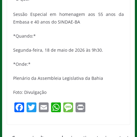
Sessão Especial em homenagem aos 55 anos da
Embasa e 40 anos do SINDAE-BA
*Quando:*
Segunda-feira, 18 de maio de 2026 às 9h30.
*Onde:*
Plenário da Assembleia Legislativa da Bahia
Foto: Divulgação
F
T
E
W
M
Pr
a
w
m
h
e
in
c
itt
ai
at
ss
t
e
er
l
s
a