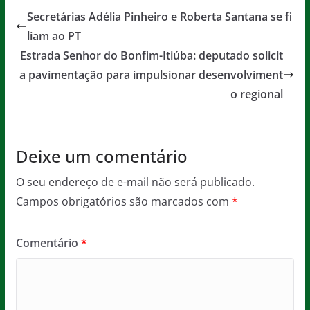
e
er
l
s
a
Secretárias Adélia Pinheiro e Roberta Santana se fi
b
A
g
liam ao PT
o
p
e
Estrada Senhor do Bonfim-Itiúba: deputado solicit
o
p
a pavimentação para impulsionar desenvolviment
o regional
k
Deixe um comentário
O seu endereço de e-mail não será publicado.
Campos obrigatórios são marcados com
*
Comentário
*