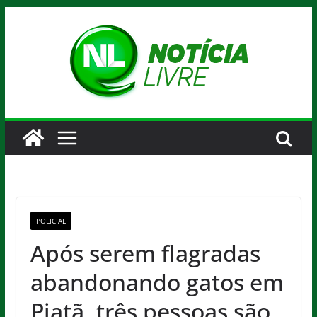
Pular
para
o
conteúdo
POLICIAL
Após serem flagradas
abandonando gatos em
Piatã, três pessoas são