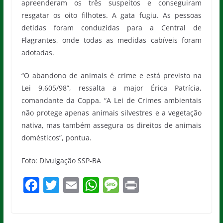
apreenderam os três suspeitos e conseguiram
resgatar os oito filhotes. A gata fugiu. As pessoas
detidas foram conduzidas para a Central de
Flagrantes, onde todas as medidas cabíveis foram
adotadas.
“O abandono de animais é crime e está previsto na
Lei 9.605/98”, ressalta a major Érica Patrícia,
comandante da Coppa. “A Lei de Crimes ambientais
não protege apenas animais silvestres e a vegetação
nativa, mas também assegura os direitos de animais
domésticos”, pontua.
Foto: Divulgação SSP-BA
F
T
E
W
M
Pr
a
w
m
h
e
in
c
itt
ai
at
ss
t