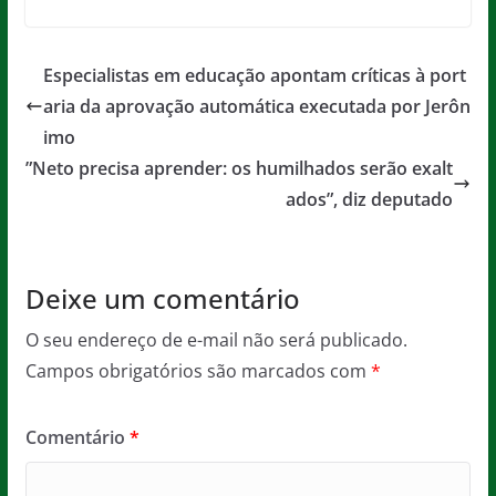
c
itt
ai
at
ss
t
e
er
l
s
a
Especialistas em educação apontam críticas à port
b
A
g
aria da aprovação automática executada por Jerôn
o
p
e
imo
o
p
”Neto precisa aprender: os humilhados serão exalt
ados”, diz deputado
k
Deixe um comentário
O seu endereço de e-mail não será publicado.
Campos obrigatórios são marcados com
*
Comentário
*