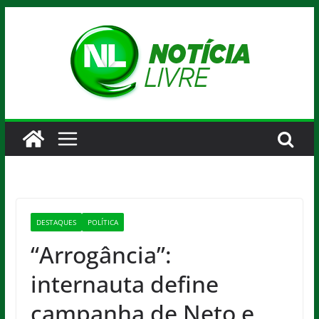
Pular
para
o
conteúdo
DESTAQUES
POLÍTICA
“Arrogância”:
internauta define
campanha de Neto e