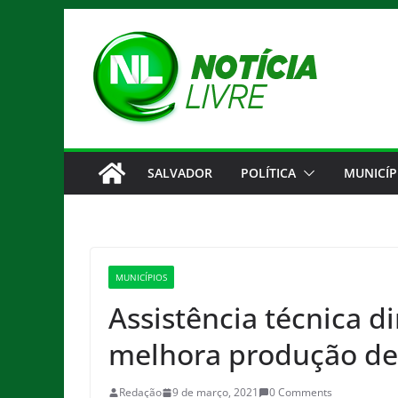
Pular
para
o
conteúdo
SALVADOR
POLÍTICA
MUNICÍP
MUNICÍPIOS
Assistência técnica 
melhora produção de 
Redação
9 de março, 2021
0 Comments