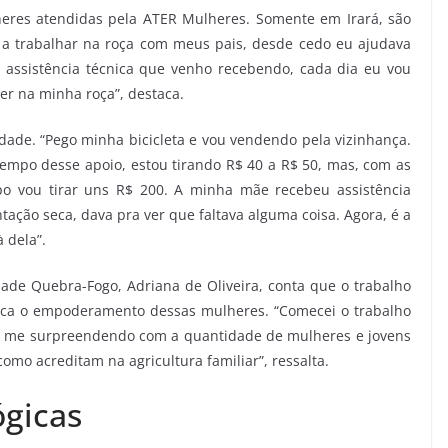
lheres atendidas pela ATER Mulheres. Somente em Irará, são
i a trabalhar na roça com meus pais, desde cedo eu ajudava
a assistência técnica que venho recebendo, cada dia eu vou
er na minha roça”, destaca.
ade. “Pego minha bicicleta e vou vendendo pela vizinhança.
mpo desse apoio, estou tirando R$ 40 a R$ 50, mas, com as
o vou tirar uns R$ 200. A minha mãe recebeu assistência
ntação seca, dava pra ver que faltava alguma coisa. Agora, é a
 dela”.
de Quebra-Fogo, Adriana de Oliveira, conta que o trabalho
fica o empoderamento dessas mulheres. “Comecei o trabalho
 me surpreendendo com a quantidade de mulheres e jovens
omo acreditam na agricultura familiar”, ressalta.
ógicas