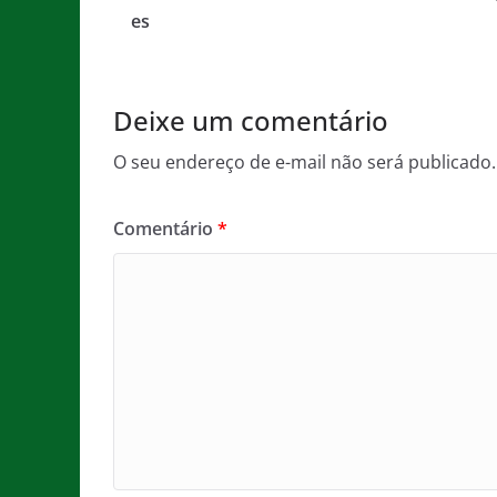
o
p
e
es
o
p
k
Deixe um comentário
O seu endereço de e-mail não será publicado.
Comentário
*