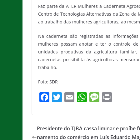
Faz parte da ATER Mulheres a Caderneta Agroeco
Centro de Tecnologias Alternativas da Zona da 
ao trabalho das mulheres agricultoras, ao mes
Na caderneta são registradas as informações
mulheres possam anotar e ter o controle de
unidades produtivas da agricultura familia
cadernetas possibilita às agricultoras mensura
trabalho.
Foto: SDR
F
T
E
W
M
Pr
a
w
m
h
e
in
c
itt
ai
at
ss
t
e
er
l
s
a
Presidente do TJBA cassa liminar e proíbe f
b
A
g
namento do comércio em Luís Eduardo Ma