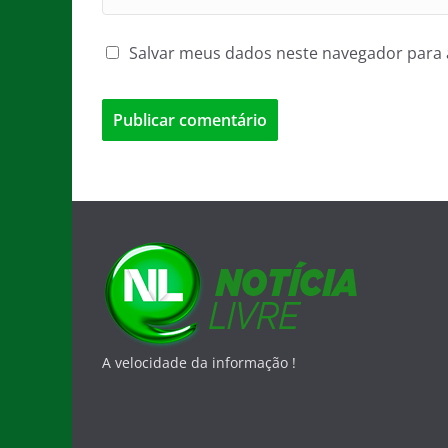
Salvar meus dados neste navegador para 
A velocidade da informação !