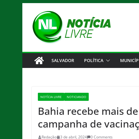
Pular
para
o
conteúdo
SALVADOR
POLÍTICA
MUNICÍP
NOTÍCIA LIVRE
NOTICIANDO
Bahia recebe mais de
campanha de vacinaç
Redação
3 de abril, 2024
0 Comments