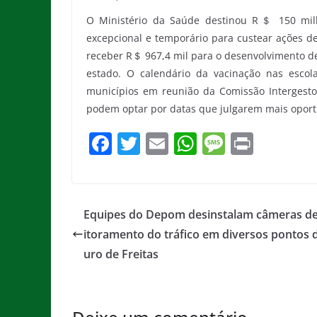
O Ministério da Saúde destinou R＄ 150 milh
excepcional e temporário para custear ações de
receber R＄ 967,4 mil para o desenvolvimento de
estado. O calendário da vacinação nas esco
municípios em reunião da Comissão Intergestore
podem optar por datas que julgarem mais oportu
F
T
E
W
M
Pr
a
w
m
h
e
in
c
itt
ai
at
ss
t
e
er
l
s
a
Equipes do Depom desinstalam câmeras d
b
A
g
itoramento do tráfico em diversos pontos 
o
p
e
uro de Freitas
o
p
k