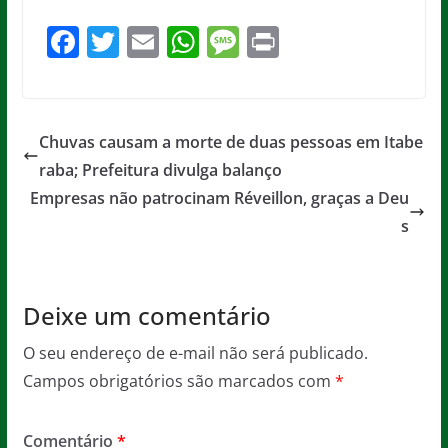
F
T
E
W
M
Pr
a
w
m
h
e
in
c
itt
ai
at
ss
t
e
er
l
s
a
Chuvas causam a morte de duas pessoas em Itabe
b
A
g
raba; Prefeitura divulga balanço
o
p
e
Empresas não patrocinam Réveillon, graças a Deu
o
p
s
k
Deixe um comentário
O seu endereço de e-mail não será publicado.
Campos obrigatórios são marcados com
*
Comentário
*