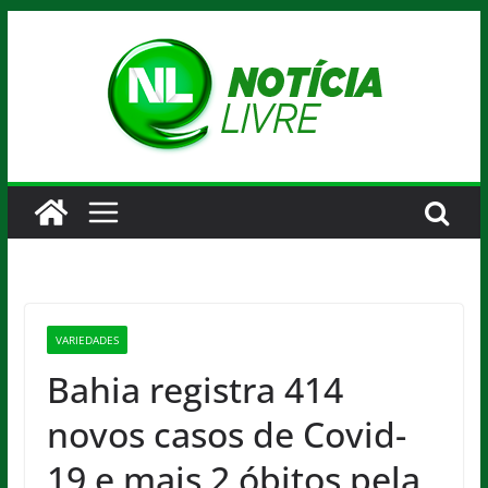
Pular
para
o
conteúdo
VARIEDADES
Bahia registra 414
novos casos de Covid-
19 e mais 2 óbitos pela