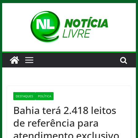
Pular
para
o
conteúdo
DESTAQUES
POLÍTICA
Bahia terá 2.418 leitos
de referência para
atendimento exclusivo