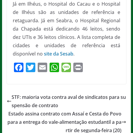
Já em Ilhéus, o Hospital do Cacau e o Hospital
de Ilhéus são as unidades de referência e
retaguarda. Já em Seabra, o Hospital Regional
da Chapada está dedicando 46 leitos, sendo
dez UTIs e 36 leitos clínicos. A lista completa de
cidades e unidades de referência está
disponível no
site da Sesab
.
F
T
E
W
M
Pr
a
w
m
h
e
in
c
itt
ai
at
ss
t
e
er
l
s
a
STF: maioria vota contra aval de sindicatos para su
b
A
g
spensão de contrato
o
p
e
Estado assina contrato com Assaí e Cesta do Povo
o
p
para a entrega do vale-alimentação estudantil a pa
rtir de segunda-feira (20)