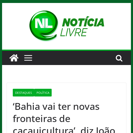
Pular
para
o
conteúdo
DESTAQUES
POLÍTICA
‘Bahia vai ter novas
fronteiras de
cacauicultura’, diz João