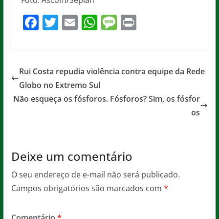
Foto: Ascom/Seplan
F
T
E
W
M
Pr
a
w
m
h
e
in
c
itt
ai
at
ss
t
e
er
l
s
a
Rui Costa repudia violência contra equipe da Rede
b
A
g
Globo no Extremo Sul
o
p
e
Não esqueça os fósforos. Fósforos? Sim, os fósfor
o
p
os
k
Deixe um comentário
O seu endereço de e-mail não será publicado.
Campos obrigatórios são marcados com
*
Comentário
*