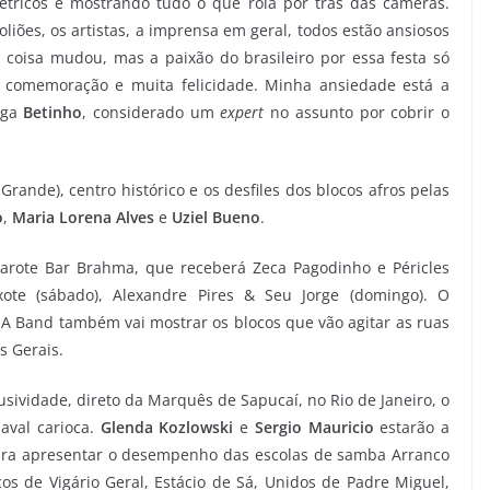
létricos e mostrando tudo o que rola por trás das câmeras.
liões, os artistas, a imprensa em geral, todos estão ansiosos
 coisa mudou, mas a paixão do brasileiro por essa festa só
comemoração e muita felicidade. Minha ansiedade está a
rega
Betinho
, considerado um
expert
no assunto por cobrir o
ande), centro histórico e os desfiles dos blocos afros pelas
o
,
Maria Lorena Alves
e
Uziel Bueno
.
marote Bar Brahma, que receberá Zeca Pagodinho e Péricles
ixote (sábado), Alexandre Pires & Seu Jorge (domingo). O
 A Band também vai mostrar os blocos que vão agitar as ruas
s Gerais.
usividade, direto da Marquês de Sapucaí, no Rio de Janeiro, o
aval carioca.
Glenda Kozlowski
e
Sergio Mauricio
estarão a
ara apresentar o desempenho das escolas de samba Arranco
s de Vigário Geral, Estácio de Sá, Unidos de Padre Miguel,