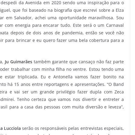
e despedi da Avenida em 2020 sendo uma inspiração para o
el, que foi baseado na biografia que escrevi sobre a Elza
ar em Salvador, achei uma oportunidade maravilhosa. Sou
ar com energia para encarar tudo. Este será o um Carnaval
xata depois de dois anos de pandemia, então se você não
ir para brincar e eu quero fazer uma bela cobertura para a
ha,
Ju Guimarães
também garante que cansaço não faz parte
poder trabalhar com minha filha no ventre. Estou tendo uma
e estar triplicada. Eu e Antonella vamos fazer bonito na
vento há 15 anos entre reportagens e apresentações. “O Band
eira e vai ser um grande privilégio fazer dupla com Zeca
mirei. Tenho certeza que vamos nos divertir e entreter a
asil para a casa das pessoas com muita diversão e leveza”,
a Lucciola
serão os responsáveis pelas entrevistas especiais,