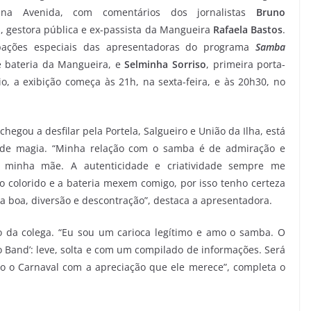
na Avenida, com comentários dos jornalistas
Bruno
, gestora pública e ex-passista da Mangueira
Rafaela Bastos
.
ipações especiais das apresentadoras do programa
Samba
e bateria da Mangueira, e
Selminha Sorriso
, primeira porta-
io, a exibição começa às 21h, na sexta-feira, e às 20h30, no
chegou a desfilar pela Portela, Salgueiro e União da Ilha, está
o de magia. “Minha relação com o samba é de admiração e
minha mãe. A autenticidade e criatividade sempre me
o colorido e a bateria mexem comigo, por isso tenho certeza
a boa, diversão e descontração”, destaca a apresentadora.
da colega. “Eu sou um carioca legítimo e amo o samba. O
o Band’: leve, solta e com um compilado de informações. Será
o o Carnaval com a apreciação que ele merece”, completa o