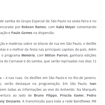
s de samba do Grupo Especial de São Paulo na sexta-feira e no
 ancorada por
Robson Ramos
, com
Kaká Meyer
comentando
ração e
Paulo Gomes
na dispersão.
ão e matérias sobre os blocos de rua em São Paulo, o desfile
 e o melhor da festa nas principais capitais do país. Além
h, o programa
Memória
, com
Milton Parron
, ganhará edições
a do Carnaval e do samba, que serão reprisadas nos dias 12
 – e nas ruas. Os desfiles em São Paulo e no Rio de Janeiro,
ís, serão destaque na programação. Em São Paulo,
Ivan
zem todas as informações ao vivo do Anhembi. Na Marquês
ertura ao lado de
Bruno Filippo
,
Priscila Xavier
,
Pedro
any Dossares
. A transmissão para toda a rede BandNews FM