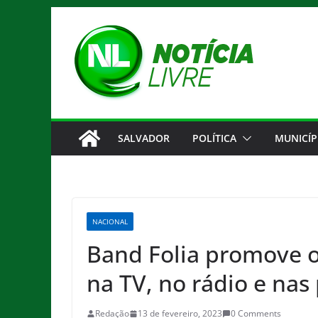
Pular
para
o
conteúdo
SALVADOR
POLÍTICA
MUNICÍP
NACIONAL
Band Folia promove o
na TV, no rádio e nas
Redação
13 de fevereiro, 2023
0 Comments