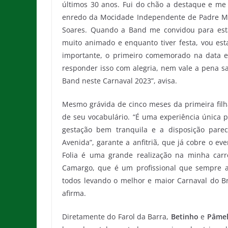
últimos 30 anos. Fui do chão a destaque e m
enredo da Mocidade Independente de Padre Migu
Soares. Quando a Band me convidou para est
muito animado e enquanto tiver festa, vou est
importante, o primeiro comemorado na data e
responder isso com alegria, nem vale a pena sa
Band neste Carnaval 2023”, avisa.
Mesmo grávida de cinco meses da primeira fil
de seu vocabulário. “É uma experiência única 
gestação bem tranquila e a disposição parec
Avenida”, garante a anfitriã, que já cobre o e
Folia é uma grande realização na minha carr
Camargo, que é um profissional que sempre ad
todos levando o melhor e maior Carnaval do Br
afirma.
Diretamente do Farol da Barra,
Betinho
e
Pâmel