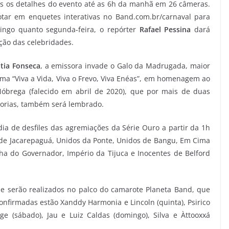
os os detalhes do evento até as 6h da manhã em 26 câmeras.
tar em enquetes interativas no Band.com.br/carnaval para
ingo quanto segunda-feira, o repórter
Rafael Pessina
dará
ão das celebridades.
tia Fonseca
, a emissora invade o Galo da Madrugada, maior
ema “Viva a Vida, Viva o Frevo, Viva Enéas”, em homenagem ao
 Nóbrega (falecido em abril de 2020), que por mais de duas
gorias, também será lembrado.
a de desfiles das agremiações da Série Ouro a partir da 1h
de Jacarepaguá, Unidos da Ponte, Unidos de Bangu, Em Cima
ha do Governador, Império da Tijuca e Inocentes de Belford
e serão realizados no palco do camarote Planeta Band, que
nfirmadas estão Xanddy Harmonia e Lincoln (quinta), Psirico
ge (sábado), Jau e Luiz Caldas (domingo), Silva e Àttooxxá