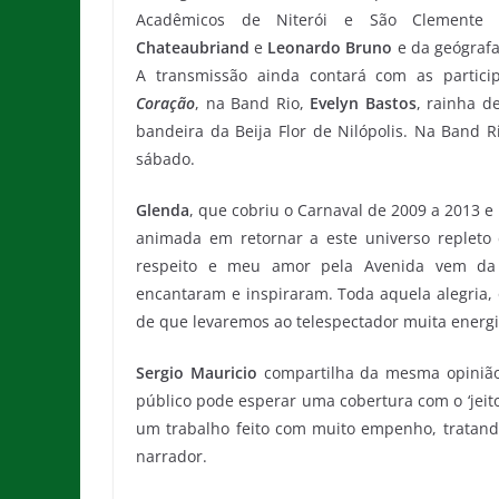
Acadêmicos de Niterói e São Clemente 
Chateaubriand
e
Leonardo Bruno
e da geógrafa
A transmissão ainda contará com as partic
Coração
, na Band Rio,
Evelyn Bastos
, rainha d
bandeira da Beija Flor de Nilópolis. Na Band R
sábado.
Glenda
, que cobriu o Carnaval de 2009 a 2013 e 
animada em retornar a este universo replet
respeito e meu amor pela Avenida vem da 
encantaram e inspiraram. Toda aquela alegria, 
de que levaremos ao telespectador muita energi
Sergio Mauricio
compartilha da mesma opinião 
público pode esperar uma cobertura com o ‘jeit
um trabalho feito com muito empenho, tratand
narrador.