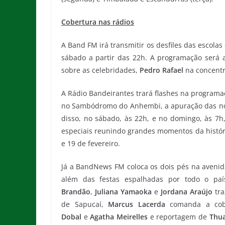
Cobertura nas rádios
A Band FM irá transmitir os desfiles das escola
sábado a partir das 22h. A programação será
sobre as celebridades,
Pedro Rafael
na concent
A Rádio Bandeirantes trará flashes na programaç
no Sambódromo do Anhembi, a apuração das notas
disso, no sábado, às 22h, e no domingo, às 7
especiais reunindo grandes momentos da históri
e 19 de fevereiro.
Já a BandNews FM coloca os dois pés na avenida
além das festas espalhadas por todo o pa
Brandão
,
Juliana Yamaoka
e
Jordana Araújo
tra
de Sapucaí,
Marcus Lacerda
comanda a cob
Dobal
e
Agatha Meirelles
e reportagem de
Thu