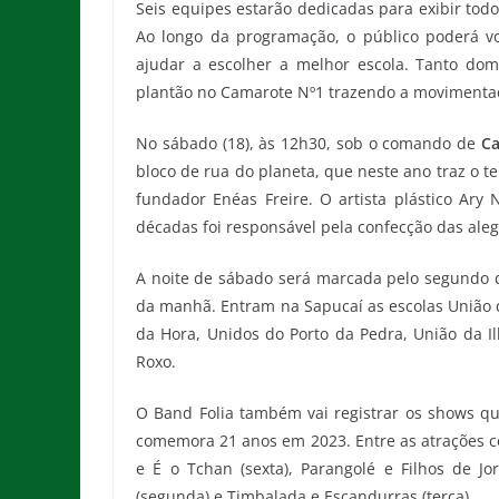
Seis equipes estarão dedicadas para exibir tod
Ao longo da programação, o público poderá vo
ajudar a escolher a melhor escola. Tanto dom
plantão no Camarote Nº1 trazendo a movimentaç
No sábado (18), às 12h30, sob o comando de
Ca
bloco de rua do planeta, que neste ano traz o t
fundador Enéas Freire. O artista plástico Ary
décadas foi responsável pela confecção das ale
A noite de sábado será marcada pelo segundo di
da manhã. Entram na Sapucaí as escolas União 
da Hora, Unidos do Porto da Pedra, União da Il
Roxo.
O Band Folia também vai registrar os shows qu
comemora 21 anos em 2023. Entre as atrações co
e É o Tchan (sexta), Parangolé e Filhos de Jor
(segunda) e Timbalada e Escandurras (terça).