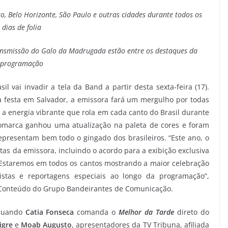
ro, Belo Horizonte, São Paulo e outras cidades durante todos os
dias de folia
ransmissão do Galo da Madrugada estão entre os destaques da
programação
l vai invadir a tela da Band a partir desta sexta-feira (17).
a festa em Salvador, a emissora fará um mergulho por todas
r a energia vibrante que rola em cada canto do Brasil durante
ogomarca ganhou uma atualização na paleta de cores e foram
resentam bem todo o gingado dos brasileiros. “Este ano, o
tas da emissora, incluindo o acordo para a exibição exclusiva
. Estaremos em todos os cantos mostrando a maior celebração
stas e reportagens especiais ao longo da programação”,
e Conteúdo do Grupo Bandeirantes de Comunicação.
 quando
Catia Fonseca
comanda o
Melhor da Tarde
direto do
igre
e
Moab Augusto
, apresentadores da TV Tribuna, afiliada