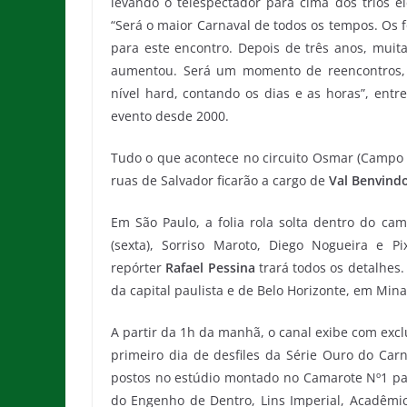
levando o telespectador para cima dos trios e
“Será o maior Carnaval de todos os tempos. Os fo
para este encontro. Depois de três anos, muita
aumentou. Será um momento de reencontros, 
nível hard, contando os dias e as horas”, ent
evento desde 2000.
Tudo o que acontece no circuito Osmar (Campo Gr
ruas de Salvador ficarão a cargo de
Val Benvind
Em São Paulo, a folia rola solta dentro do ca
(sexta), Sorriso Maroto, Diego Nogueira e P
repórter
Rafael Pessina
trará todos os detalhes.
da capital paulista e de Belo Horizonte, em Mina
A partir da 1h da manhã, o canal exibe com excl
primeiro dia de desfiles da Série Ouro do Carn
postos no estúdio montado no Camarote Nº1 p
do Engenho de Dentro, Lins Imperial, Acadêmico