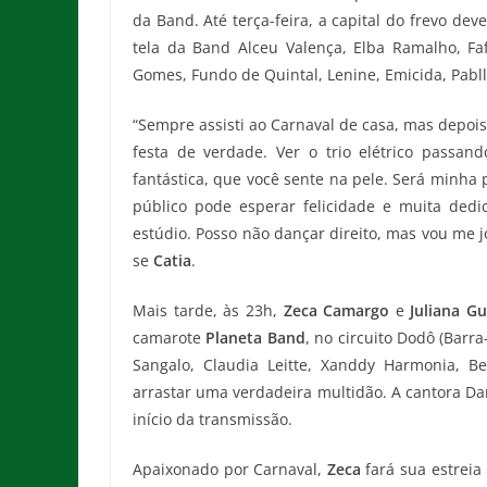
da Band. Até terça-feira, a capital do frevo de
tela da Band Alceu Valença, Elba Ramalho, Faf
Gomes, Fundo de Quintal, Lenine, Emicida, Pabllo
“Sempre assisti ao Carnaval de casa, mas depois
festa de verdade. Ver o trio elétrico passa
fantástica, que você sente na pele. Será minha
público pode esperar felicidade e muita ded
estúdio. Posso não dançar direito, mas vou me jo
se
Catia
.
Mais tarde, às 23h,
Zeca Camargo
e
Juliana G
camarote
Planeta Band
, no circuito Dodô (Barr
Sangalo, Claudia Leitte, Xanddy Harmonia, Be
arrastar uma verdadeira multidão. A cantora Da
início da transmissão.
Apaixonado por Carnaval,
Zeca
fará sua estreia