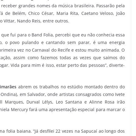
ve receber grandes nomes da música brasileira. Passarão pela
á de Belém, Chico César, Maria Rita, Caetano Veloso, João
 Vittar, Nando Reis, entre outros.
 que fui para o Band Folia, percebi que eu não conhecia essa
ndo, o povo pulando e cantando sem parar, é uma energia
 primeira vez no Carnaval do Recife e estou muito animada. O
icação, assim como fazemos todas as vezes que saímos do
gar. Vida para mim é isso, estar perto das pessoas”, diverte-
uimarães
abrem os trabalhos no estúdio montado dentro do
a-Ondina), em Salvador, onde artistas consagrados como Ivete
ll Marques, Durval Lélys, Leo Santana e Alinne Rosa irão
niela Mercury fará uma apresentação especial para marcar o
 na folia baiana. “Já desfilei 22 vezes na Sapucaí ao longo dos