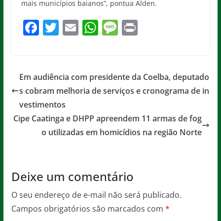
mais municípios baianos”, pontua Alden.
F
T
E
W
M
Pr
a
w
m
h
e
in
c
itt
ai
at
ss
t
e
er
l
s
a
Em audiência com presidente da Coelba, deputado
b
A
g
s cobram melhoria de serviços e cronograma de in
o
p
e
vestimentos
o
p
Cipe Caatinga e DHPP apreendem 11 armas de fog
o utilizadas em homicídios na região Norte
k
Deixe um comentário
O seu endereço de e-mail não será publicado.
Campos obrigatórios são marcados com
*