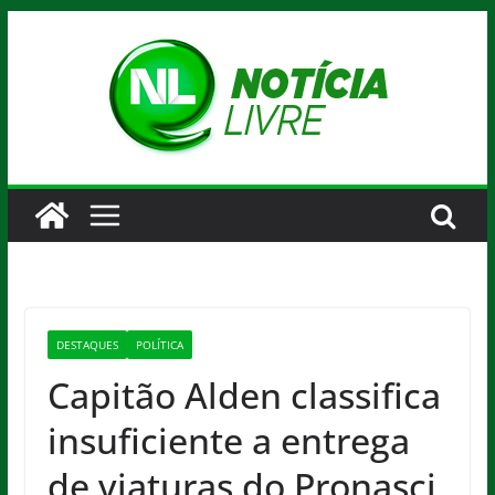
Pular
para
o
conteúdo
DESTAQUES
POLÍTICA
Capitão Alden classifica
insuficiente a entrega
de viaturas do Pronasci