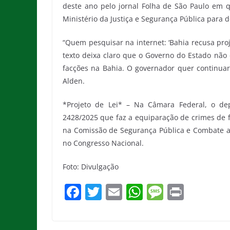
deste ano pelo jornal Folha de São Paulo em q
Ministério da Justiça e Segurança Pública para
“Quem pesquisar na internet: ‘Bahia recusa proj
texto deixa claro que o Governo do Estado não
facções na Bahia. O governador quer continuar a
Alden.
*Projeto de Lei* – Na Câmara Federal, o dep
2428/2025 que faz a equiparação de crimes de f
na Comissão de Segurança Pública e Combate 
no Congresso Nacional.
Foto: Divulgação
F
T
E
W
M
Pr
a
w
m
h
e
in
c
itt
ai
at
ss
t