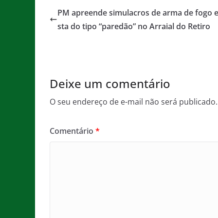
e
er
l
s
a
PM apreende simulacros de arma de fogo 
b
A
g
sta do tipo “paredão” no Arraial do Retiro
o
p
e
o
p
k
Deixe um comentário
O seu endereço de e-mail não será publicado.
Comentário
*