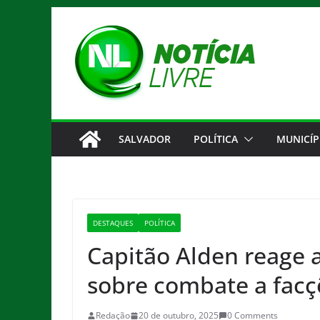
Pular
para
o
conteúdo
SALVADOR
POLÍTICA
MUNICÍP
DESTAQUES
POLÍTICA
Capitão Alden reage 
sobre combate a facç
Redação
20 de outubro, 2025
0 Comments