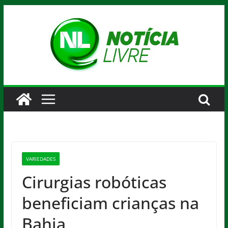
Pular
para
o
conteúdo
VARIEDADES
Cirurgias robóticas
beneficiam crianças na
Bahia