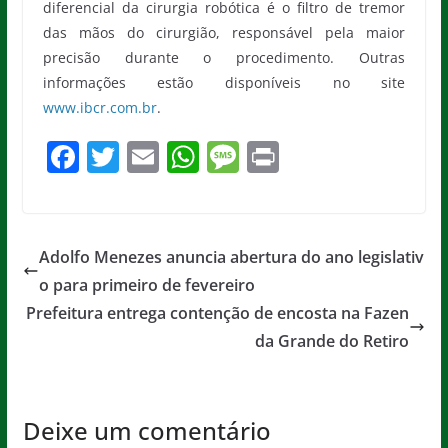
diferencial da cirurgia robótica é o filtro de tremor
das mãos do cirurgião, responsável pela maior
precisão durante o procedimento. Outras
informações estão disponíveis no site
www.ibcr.com.br
.
F
T
E
W
M
Pr
a
w
m
h
e
in
c
itt
ai
at
ss
t
e
er
l
s
a
Adolfo Menezes anuncia abertura do ano legislativ
b
A
g
o para primeiro de fevereiro
o
p
e
Prefeitura entrega contenção de encosta na Fazen
o
p
da Grande do Retiro
k
Deixe um comentário