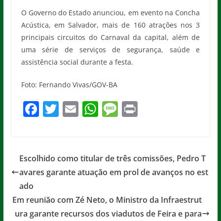
O Governo do Estado anunciou, em evento na Concha
Acústica, em Salvador, mais de 160 atrações nos 3
principais circuitos do Carnaval da capital, além de
uma série de serviços de segurança, saúde e
assistência social durante a festa.
Foto: Fernando Vivas/GOV-BA
F
T
E
W
M
Pr
a
w
m
h
e
in
c
itt
ai
at
ss
t
e
er
l
s
a
Escolhido como titular de três comissões, Pedro T
b
A
g
avares garante atuação em prol de avanços no est
o
p
e
ado
o
p
Em reunião com Zé Neto, o Ministro da Infraestrut
ura garante recursos dos viadutos de Feira e para
k