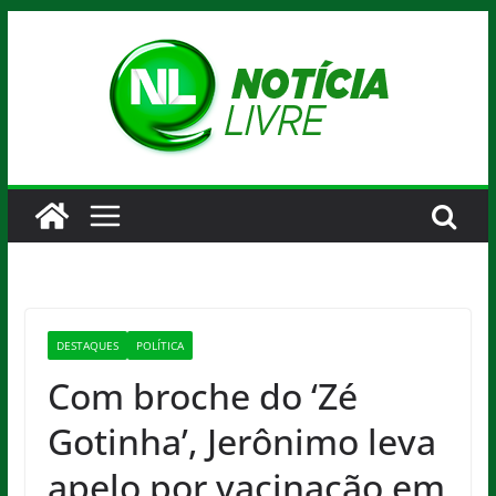
Pular
para
o
conteúdo
DESTAQUES
POLÍTICA
Com broche do ‘Zé
Gotinha’, Jerônimo leva
apelo por vacinação em