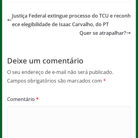
c
itt
ai
at
ss
t
e
er
l
s
a
Justiça Federal extingue processo do TCU e reconh
b
A
g
ece elegibilidade de Isaac Carvalho, do PT
o
p
e
Quer se atrapalhar?
o
p
k
Deixe um comentário
O seu endereço de e-mail não será publicado.
Campos obrigatórios são marcados com
*
Comentário
*