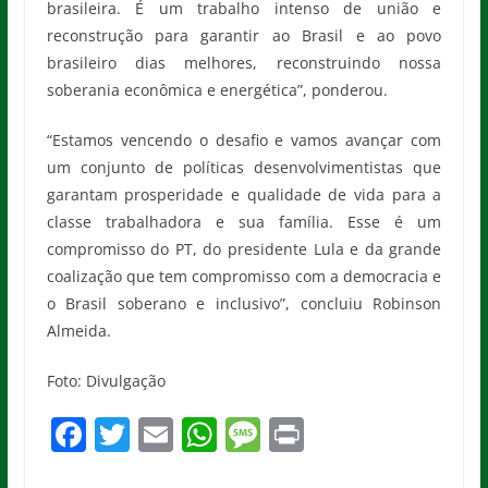
brasileira. É um trabalho intenso de união e
reconstrução para garantir ao Brasil e ao povo
brasileiro dias melhores, reconstruindo nossa
soberania econômica e energética”, ponderou.
“Estamos vencendo o desafio e vamos avançar com
um conjunto de políticas desenvolvimentistas que
garantam prosperidade e qualidade de vida para a
classe trabalhadora e sua família. Esse é um
compromisso do PT, do presidente Lula e da grande
coalização que tem compromisso com a democracia e
o Brasil soberano e inclusivo”, concluiu Robinson
Almeida.
Foto: Divulgação
F
T
E
W
M
Pr
a
w
m
h
e
in