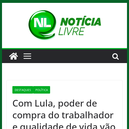
Pular
para
o
conteúdo
DESTAQUES
POLÍTICA
Com Lula, poder de
compra do trabalhador
e qualidade de vida vão