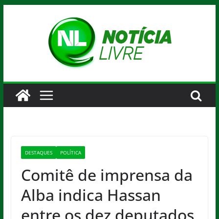
Pular
para
o
conteúdo
DESTAQUES
POLÍTICA
Comitê de imprensa da
Alba indica Hassan
entre os dez deputados