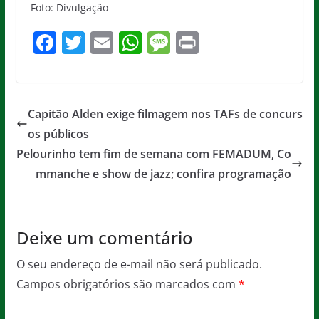
Foto: Divulgação
F
T
E
W
M
Pr
a
w
m
h
e
in
c
itt
ai
at
ss
t
e
er
l
s
a
Capitão Alden exige filmagem nos TAFs de concurs
b
A
g
os públicos
o
p
e
Pelourinho tem fim de semana com FEMADUM, Co
o
p
mmanche e show de jazz; confira programação
k
Deixe um comentário
O seu endereço de e-mail não será publicado.
Campos obrigatórios são marcados com
*