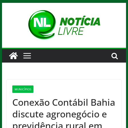
Pular
para
o
conteúdo
MUNICÍPIOS
Conexão Contábil Bahia
discute agronegócio e
previdência rural em