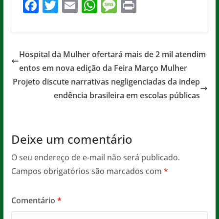
F
T
E
W
M
Pr
a
w
m
h
e
in
c
itt
ai
at
ss
t
e
er
l
s
a
Hospital da Mulher ofertará mais de 2 mil atendim
b
A
g
entos em nova edição da Feira Março Mulher
o
p
e
Projeto discute narrativas negligenciadas da indep
o
p
endência brasileira em escolas públicas
k
Deixe um comentário
O seu endereço de e-mail não será publicado.
Campos obrigatórios são marcados com
*
Comentário
*