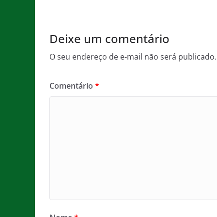
o
p
e
o
p
Deixe um comentário
k
O seu endereço de e-mail não será publicado.
Comentário
*