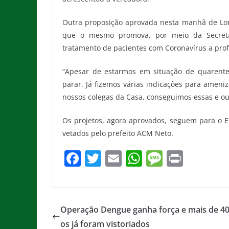
Outra proposição aprovada nesta manhã de Lor
que o mesmo promova, por meio da Secretari
tratamento de pacientes com Coronavírus a prof
“Apesar de estarmos em situação de quarent
parar. Já fizemos várias indicações para ameni
nossos colegas da Casa, conseguimos essas e ou
Os projetos, agora aprovados, seguem para o E
vetados pelo prefeito ACM Neto.
F
T
E
W
M
Pr
a
w
m
h
e
in
c
itt
ai
at
ss
t
e
er
l
s
a
Operação Dengue ganha força e mais de 40
b
A
g
os já foram vistoriados