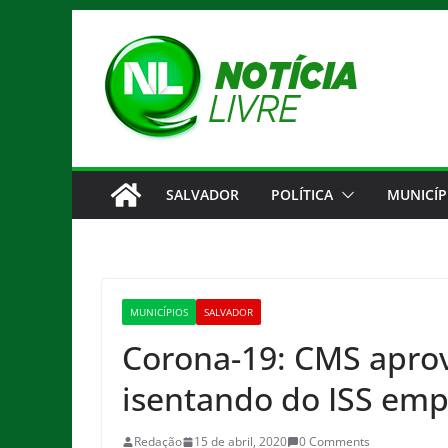
Pular
para
o
conteúdo
SALVADOR
POLÍTICA
MUNICÍP
MUNICÍPIOS
SALVADOR
Corona-19: CMS aprov
isentando do ISS emp
Redação
15 de abril, 2020
0 Comments