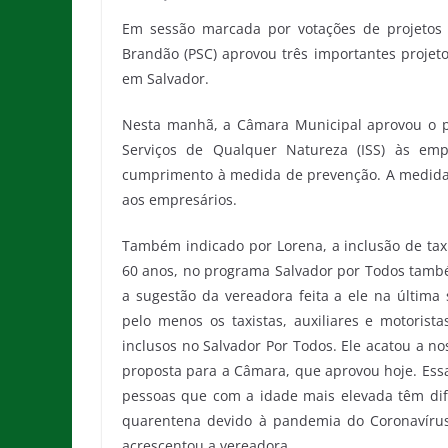
Em sessão marcada por votações de projetos d
Brandão (PSC) aprovou três importantes projeto
em Salvador.
Nesta manhã, a Câmara Municipal aprovou o p
Serviços de Qualquer Natureza (ISS) às em
cumprimento à medida de prevenção. A medida,
aos empresários.
Também indicado por Lorena, a inclusão de taxis
60 anos, no programa Salvador por Todos també
a sugestão da vereadora feita a ele na última
pelo menos os taxistas, auxiliares e motoris
inclusos no Salvador Por Todos. Ele acatou a no
proposta para a Câmara, que aprovou hoje. Essa 
pessoas que com a idade mais elevada têm difi
quarentena devido à pandemia do Coronavírus
acrescentou a vereadora.