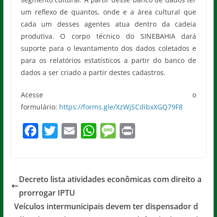
um reflexo de quantos, onde e a área cultural que
cada um desses agentes atua dentro da cadeia
produtiva. O corpo técnico do SINEBAHIA dará
suporte para o levantamento dos dados coletados e
para os relatórios estatísticos a partir do banco de
dados a ser criado a partir destes cadastros.
Acesse o
formulário:
https://forms.gle/XzWjSCdibxXGQ79F8
F
T
E
W
M
Pr
a
w
m
h
e
in
c
itt
ai
at
ss
t
e
er
l
s
a
Decreto lista atividades econômicas com direito a
b
A
g
prorrogar IPTU
o
p
e
Veículos intermunicipais devem ter dispensador d