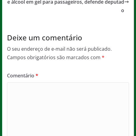
o
p
e álcool em gel para passageiros, defende deputad
o
k
Deixe um comentário
O seu endereço de e-mail não será publicado.
Campos obrigatórios são marcados com
*
Comentário
*