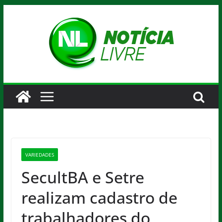
Pular
para
o
conteúdo
VARIEDADES
SecultBA e Setre
realizam cadastro de
trabalhadores do