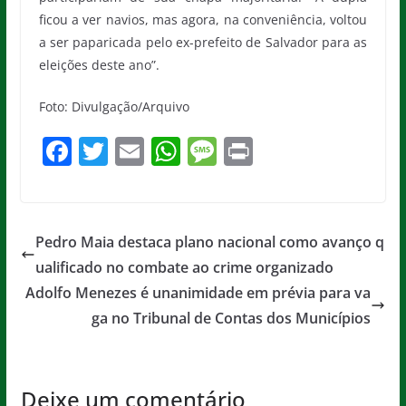
ficou a ver navios, mas agora, na conveniência, voltou
a ser paparicada pelo ex-prefeito de Salvador para as
eleições deste ano”.
Foto: Divulgação/Arquivo
F
T
E
W
M
Pr
a
w
m
h
e
in
c
itt
ai
at
ss
t
e
er
l
s
a
Pedro Maia destaca plano nacional como avanço q
b
A
g
ualificado no combate ao crime organizado
o
p
e
Adolfo Menezes é unanimidade em prévia para va
o
p
ga no Tribunal de Contas dos Municípios
k
Deixe um comentário