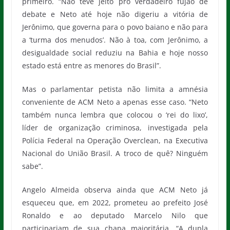
primeiro. “Não teve jeito pro verdadeiro fujão de
debate e Neto até hoje não digeriu a vitória de
Jerônimo, que governa para o povo baiano e não para
a ‘turma dos menudos’. Não à toa, com Jerônimo, a
desigualdade social reduziu na Bahia e hoje nosso
estado está entre as menores do Brasil”.
Mas o parlamentar petista não limita a amnésia
conveniente de ACM Neto a apenas esse caso. “Neto
também nunca lembra que colocou o ‘rei do lixo’,
líder de organização criminosa, investigada pela
Polícia Federal na Operação Overclean, na Executiva
Nacional do União Brasil. A troco de quê? Ninguém
sabe”.
Angelo Almeida observa ainda que ACM Neto já
esqueceu que, em 2022, prometeu ao prefeito José
Ronaldo e ao deputado Marcelo Nilo que
participariam de sua chapa majoritária. “A dupla