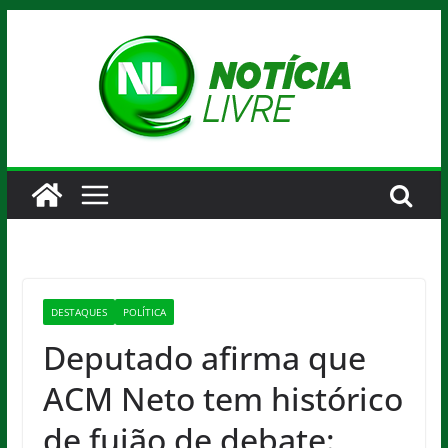
Pular
para
o
conteúdo
DESTAQUES
POLÍTICA
Deputado afirma que
ACM Neto tem histórico
de fujão de debate: