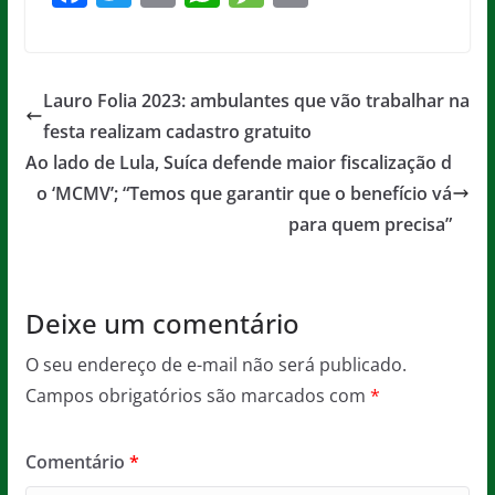
a
w
m
h
e
in
c
itt
ai
at
ss
t
e
er
l
s
a
Lauro Folia 2023: ambulantes que vão trabalhar na
b
A
g
festa realizam cadastro gratuito
o
p
e
Ao lado de Lula, Suíca defende maior fiscalização d
o
p
o ‘MCMV’; “Temos que garantir que o benefício vá
para quem precisa”
k
Deixe um comentário
O seu endereço de e-mail não será publicado.
Campos obrigatórios são marcados com
*
Comentário
*