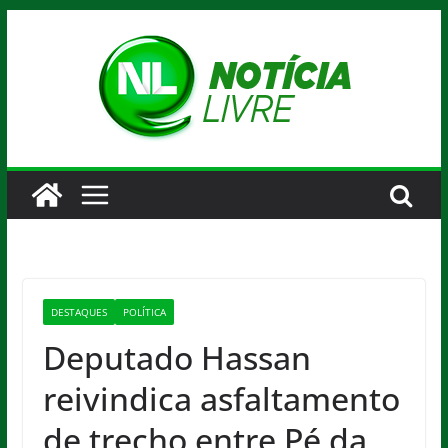
Pular
para
o
conteúdo
DESTAQUES
POLÍTICA
Deputado Hassan
reivindica asfaltamento
de trecho entre Pé da