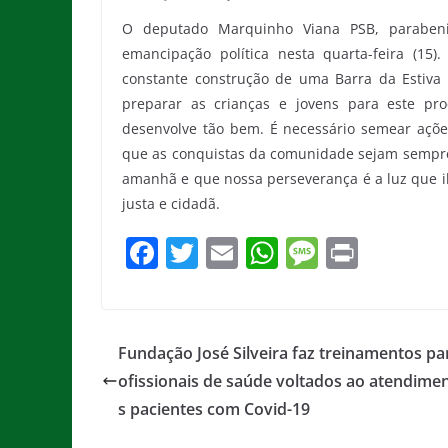
O deputado Marquinho Viana PSB, parabeniz
emancipação política nesta quarta-feira (1
constante construção de uma Barra da Estiva 
preparar as crianças e jovens para este pr
desenvolve tão bem. É necessário semear açõe
que as conquistas da comunidade sejam sempr
amanhã e que nossa perseverança é a luz que i
justa e cidadã.
F
T
E
W
M
Pr
a
w
m
h
e
in
c
itt
ai
at
ss
t
e
er
l
s
a
Fundação José Silveira faz treinamentos pa
b
A
g
ofissionais de saúde voltados ao atendime
o
p
e
s pacientes com Covid-19
o
p