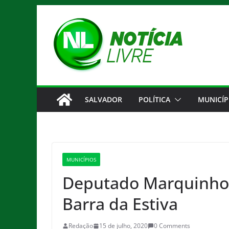
Pular
para
o
conteúdo
SALVADOR
POLÍTICA
MUNICÍP
MUNICÍPIOS
Deputado Marquinho 
Barra da Estiva
Redação
15 de julho, 2020
0 Comments