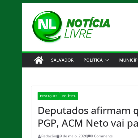
Pular
para
o
conteúdo
SALVADOR
POLÍTICA
MUNICÍP
DESTAQUES
POLÍTICA
Deputados afirmam q
PGP, ACM Neto vai pa
Redação
9 de maio, 2026
0 Comments