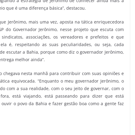
 elogiando a estratégia de Jerônimo de conhecer ainda mais a
eio que é uma diferença básica”, destacou.
e Jerônimo, mais uma vez, aposta na tática enriquecedora
GP do Governador Jerônimo, nesse projeto que escuta com
sindicatos, associações, os vereadores e prefeitos e que
a é, respeitando as suas peculiaridades, ou seja, cada
a de escutar a Bahia, porque como diz o governador Jerônimo,
entrega melhor ainda”.
 chegava nesta manhã para contribuir com suas opiniões e
ática equivocada. “Enquanto o meu governador Jerônimo, o
do com a sua realidade, com o seu jeito de governar, com o
fora, está viajando, está passeando para dizer que está
ouvir o povo da Bahia e fazer gestão boa como a gente faz