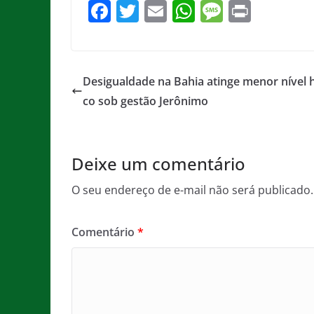
F
T
E
W
M
Pr
a
w
m
h
e
in
c
itt
ai
at
ss
t
e
er
l
s
a
Desigualdade na Bahia atinge menor nível h
b
A
g
co sob gestão Jerônimo
o
p
e
o
p
Deixe um comentário
k
O seu endereço de e-mail não será publicado.
Comentário
*