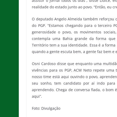
assistir o jornal todos os dias”, disse Lídice,
realidade do estado junto ao povo. “Então, eu cr
O deputado Angelo Almeida também reforçou qu
do PGP. “Estamos chegando para o terceiro P
generosidade o povo, os movimentos sociais, 
contempla uma Bahia grande da forma que el
Território tem a sua identidade. Essa é a form
quando a gente escuta bem, a gente faz bem e 
Osni Cardoso disse que enquanto uma multidão
vivências para os PGP, ACM Neto repete uma t
nosso time está aqui ouvindo o povo, aprenden
seu sonho, tem candidato por aí indo para 
aprendendo. Chega de conversa fiada, o bom é 
aqui”.
Foto: Divulgação