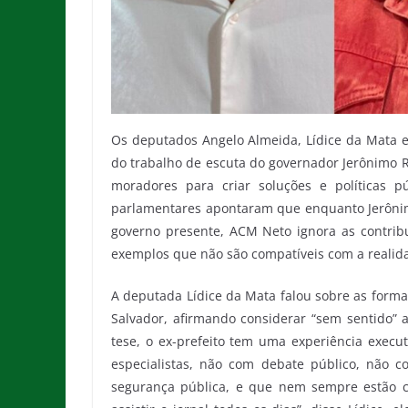
Os deputados Angelo Almeida, Lídice da Mata e
do trabalho de escuta do governador Jerônimo Ro
moradores para criar soluções e políticas 
parlamentares apontaram que enquanto Jerôni
governo presente, ACM Neto ignora as contrib
exemplos que não são compatíveis com a realid
A deputada Lídice da Mata falou sobre as formas
Salvador, afirmando considerar “sem sentido” a
tese, o ex-prefeito tem uma experiência execu
especialistas, não com debate público, não 
segurança pública, e que nem sempre estão c