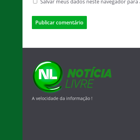
Salvar meus dados neste navegador para 
A velocidade da informação !