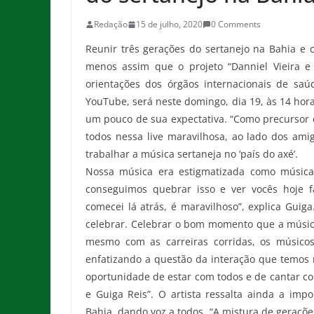
Redação
15 de julho, 2020
0 Comments
Reunir três gerações do sertanejo na Bahia e 
menos assim que o projeto “Danniel Vieira e
orientações dos órgãos internacionais de saú
YouTube, será neste domingo, dia 19, às 14 hor
um pouco de sua expectativa. “Como precursor d
todos nessa live maravilhosa, ao lado dos amig
trabalhar a música sertaneja no ‘país do axé’.
Nossa música era estigmatizada como música 
conseguimos quebrar isso e ver vocês hoje 
comecei lá atrás, é maravilhoso”, explica Guig
celebrar. Celebrar o bom momento que a música
mesmo com as carreiras corridas, os músico
enfatizando a questão da interação que temos 
oportunidade de estar com todos e de cantar co
e Guiga Reis”. O artista ressalta ainda a imp
Bahia, dando voz a todos. “A mistura de geraçõe