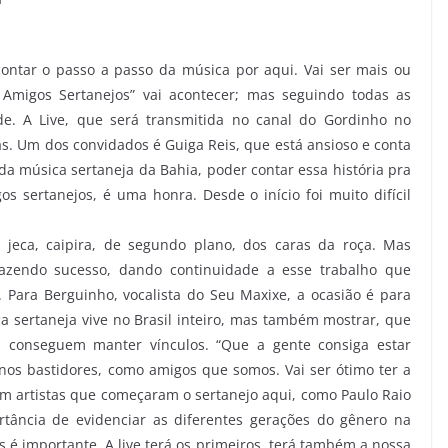
contar o passo a passo da música por aqui. Vai ser mais ou
 Amigos Sertanejos” vai acontecer; mas seguindo todas as
de. A Live, que será transmitida no canal do Gordinho no
as. Um dos convidados é Guiga Reis, que está ansioso e conta
a música sertaneja da Bahia, poder contar essa história pra
os sertanejos, é uma honra. Desde o início foi muito difícil
jeca, caipira, de segundo plano, dos caras da roça. Mas
fazendo sucesso, dando continuidade a esse trabalho que
a. Para Berguinho, vocalista do Seu Maxixe, a ocasião é para
 sertaneja vive no Brasil inteiro, mas também mostrar, que
s conseguem manter vínculos. “Que a gente consiga estar
nos bastidores, como amigos que somos. Vai ser ótimo ter a
m artistas que começaram o sertanejo aqui, como Paulo Raio
ortância de evidenciar as diferentes gerações do gênero na
s é importante. A live terá os primeiros, terá também a nossa