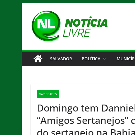
Pular
para
o
conteúdo
SALVADOR
POLÍTICA
MUNICÍP
VARIEDADES
Domingo tem Danniel 
“Amigos Sertanejos” q
do sertanejo na Bahi