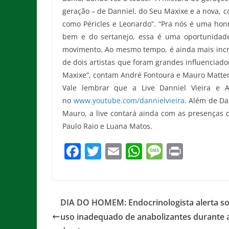
geração – de Danniel, do Seu Maxixe e a nova, 
como Péricles e Leonardo”. “Pra nós é uma honr
bem e do sertanejo, essa é uma oportunidade
movimento. Ao mesmo tempo, é ainda mais incrív
de dois artistas que foram grandes influenciado
Maxixe”, contam André Fontoura e Mauro Matte
Vale lembrar que a Live Danniel Vieira e A
no
www.youtube.com/dannielvieira
. Além de Da
Mauro, a live contará ainda com as presenças d
Paulo Raio e Luana Matos.
F
T
E
W
M
Pr
a
w
m
h
e
in
c
itt
ai
at
ss
t
e
er
l
s
a
DIA DO HOMEM: Endocrinologista alerta so
b
A
g
uso inadequado de anabolizantes durante 