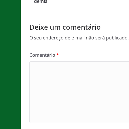
o
p
e
demia
o
p
k
Deixe um comentário
O seu endereço de e-mail não será publicado.
Comentário
*