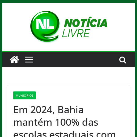
Pular
para
o
conteúdo
MUNICÍPIOS
Em 2024, Bahia
mantém 100% das
escolas estaduais com