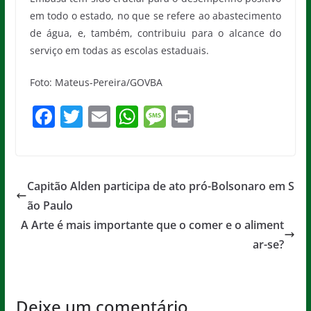
em todo o estado, no que se refere ao abastecimento
de água, e, também, contribuiu para o alcance do
serviço em todas as escolas estaduais.
Foto: Mateus-Pereira/GOVBA
F
T
E
W
M
Pr
a
w
m
h
e
in
c
itt
ai
at
ss
t
e
er
l
s
a
Capitão Alden participa de ato pró-Bolsonaro em S
b
A
g
ão Paulo
o
p
e
A Arte é mais importante que o comer e o aliment
o
p
ar-se?
k
Deixe um comentário