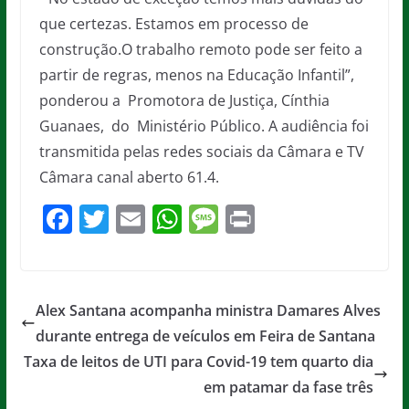
que certezas. Estamos em processo de
construção.O trabalho remoto pode ser feito a
partir de regras, menos na Educação Infantil”,
ponderou a Promotora de Justiça, Cínthia
Guanaes, do Ministério Público. A audiência foi
transmitida pelas redes sociais da Câmara e TV
Câmara canal aberto 61.4.
F
T
E
W
M
Pr
a
w
m
h
e
in
c
itt
ai
at
ss
t
e
er
l
s
a
Alex Santana acompanha ministra Damares Alves
b
A
g
durante entrega de veículos em Feira de Santana
o
p
e
Taxa de leitos de UTI para Covid-19 tem quarto dia
o
p
em patamar da fase três