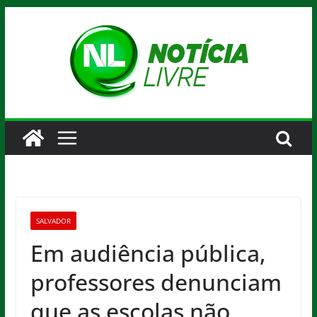
Pular
para
o
conteúdo
SALVADOR
Em audiência pública,
professores denunciam
que as escolas não