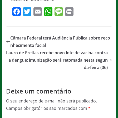
F
T
E
W
M
Pr
a
w
m
h
e
in
c
itt
ai
at
ss
t
e
er
l
s
a
Câmara Federal terá Audiência Pública sobre reco
b
A
g
nhecimento facial
o
p
e
Lauro de Freitas recebe novo lote de vacina contra
o
p
a dengue; imunização será retomada nesta segun
da-feira (06)
k
Deixe um comentário
O seu endereço de e-mail não será publicado.
Campos obrigatórios são marcados com
*