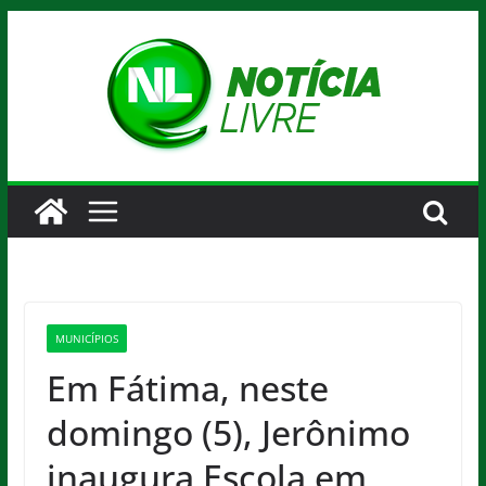
Pular
para
o
conteúdo
MUNICÍPIOS
Em Fátima, neste
domingo (5), Jerônimo
inaugura Escola em