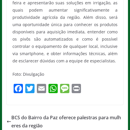
feira e apresentarão suas soluções em irrigação, as
quais podem aumentar significativamente a
produtividade agrícola da região. Além disso, será
uma oportunidade única para conhecer os produtos
disponíveis para aquisição imediata, entender como
os pivôs são automatizados e como é possível
controlar o equipamento de qualquer local, inclusive
via smartphone, e obter informações técnicas, além
de esclarecer dúvidas com a equipe de especialistas.
Foto: Divulgação
F
T
E
W
M
Pr
a
w
m
h
e
in
c
itt
ai
at
ss
t
e
er
l
s
a
BCS do Bairro da Paz oferece palestras para mulh
b
A
g
eres da região