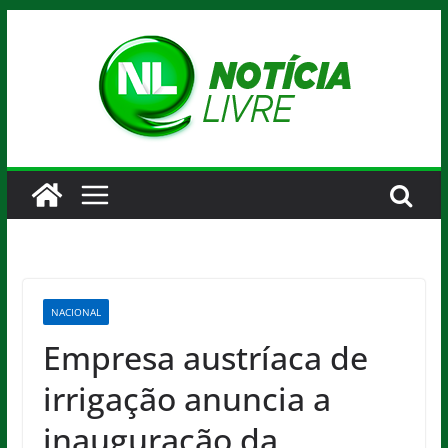
Pular
para
o
conteúdo
NACIONAL
Empresa austríaca de
irrigação anuncia a
inauguração da