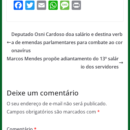
F
T
E
W
M
Pr
a
w
m
h
e
in
c
itt
ai
at
ss
t
e
er
l
s
a
Deputado Osni Cardoso doa salário e destina verb
b
A
g
a de emendas parlamentares para combate ao cor
o
p
e
onavírus
o
p
Marcos Mendes propõe adiantamento do 13º salár
io dos servidores
k
Deixe um comentário
O seu endereço de e-mail não será publicado.
Campos obrigatórios são marcados com
*
Comentário
*