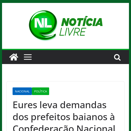
Pular
para
o
conteúdo
NACIONAL
POLÍTICA
Eures leva demandas
dos prefeitos baianos à
Confederação Nacional