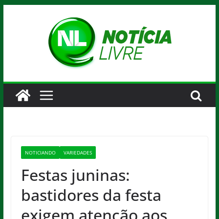
Pular
para
o
conteúdo
NOTICIANDO
VARIEDADES
Festas juninas:
bastidores da festa
exigem atenção aos