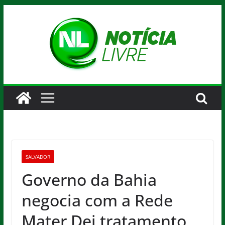
Pular
para
o
conteúdo
SALVADOR
Governo da Bahia
negocia com a Rede
Mater Dei tratamento