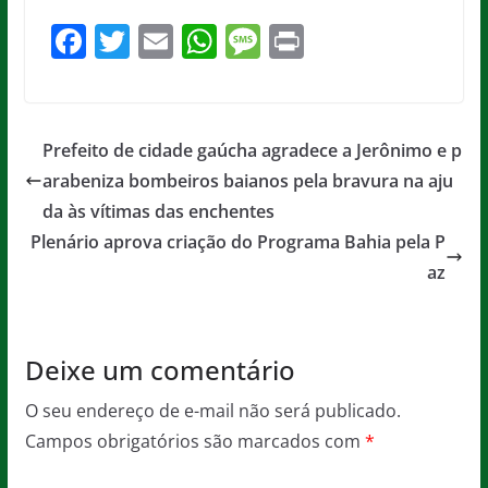
F
T
E
W
M
Pr
a
w
m
h
e
in
c
itt
ai
at
ss
t
e
er
l
s
a
Prefeito de cidade gaúcha agradece a Jerônimo e p
b
A
g
arabeniza bombeiros baianos pela bravura na aju
o
p
e
da às vítimas das enchentes
o
p
Plenário aprova criação do Programa Bahia pela P
az
k
Deixe um comentário
O seu endereço de e-mail não será publicado.
Campos obrigatórios são marcados com
*