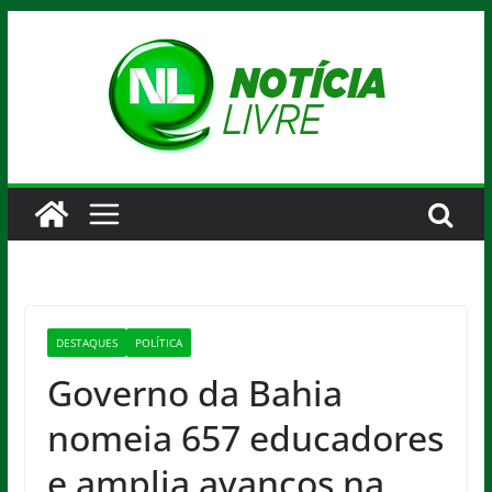
Pular
para
o
conteúdo
DESTAQUES
POLÍTICA
Governo da Bahia
nomeia 657 educadores
e amplia avanços na