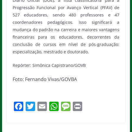
Diário Oficial (DOE), a lista classificatória para a
Progressão Funcional por Avanço Vertical (PFAV) de
527 educadores, sendo 480 professores e 47
coordenadores pedagógicos. Isso significará a
mudança do padrão na carreira e maiores vantagens
financeiras para os educadores, decorrentes da
conclusão de cursos em nível de pós-graduação:
especialização, mestrado e doutorado.
Repórter: Simônica Capistrano/GOVB
Foto: Fernando Vivas/GOVBA
F
T
E
W
M
Pr
a
w
m
h
e
in
c
itt
ai
at
ss
t