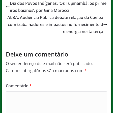
e
er
l
s
a
Dia dos Povos Indígenas. ‘Os Tupinambá: os prime
b
A
g
iros baianos’, por Gina Marocci
o
p
e
ALBA: Audiência Pública debate relação da Coelba
o
p
com trabalhadores e impactos no fornecimento d
e energia nesta terça
k
Deixe um comentário
O seu endereço de e-mail não será publicado.
Campos obrigatórios são marcados com
*
Comentário
*