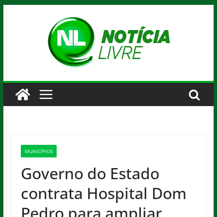
Pular
para
o
conteúdo
MUNICÍPIOS
Governo do Estado
contrata Hospital Dom
Pedro para ampliar