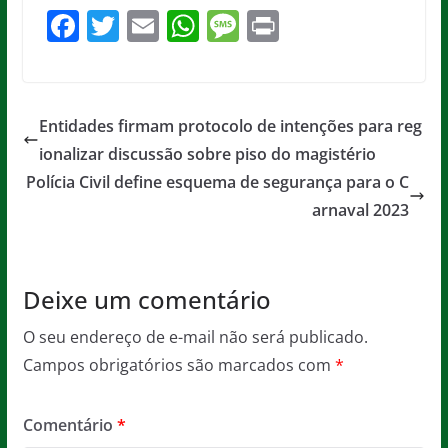
F
T
E
W
M
Pr
a
w
m
h
e
in
c
itt
ai
at
ss
t
e
er
l
s
a
Entidades firmam protocolo de intenções para reg
b
A
g
ionalizar discussão sobre piso do magistério
o
p
e
Polícia Civil define esquema de segurança para o C
o
p
arnaval 2023
k
Deixe um comentário
O seu endereço de e-mail não será publicado.
Campos obrigatórios são marcados com
*
Comentário
*