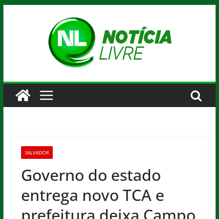
Pular
para
o
conteúdo
SALVADOR
Governo do estado
entrega novo TCA e
prefeitura deixa Campo