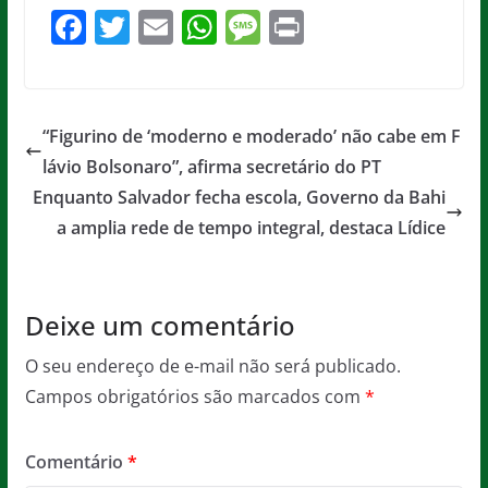
F
T
E
W
M
Pr
a
w
m
h
e
in
c
itt
ai
at
ss
t
e
er
l
s
a
“Figurino de ‘moderno e moderado’ não cabe em F
b
A
g
lávio Bolsonaro”, afirma secretário do PT
o
p
e
Enquanto Salvador fecha escola, Governo da Bahi
o
p
a amplia rede de tempo integral, destaca Lídice
k
Deixe um comentário
O seu endereço de e-mail não será publicado.
Campos obrigatórios são marcados com
*
Comentário
*