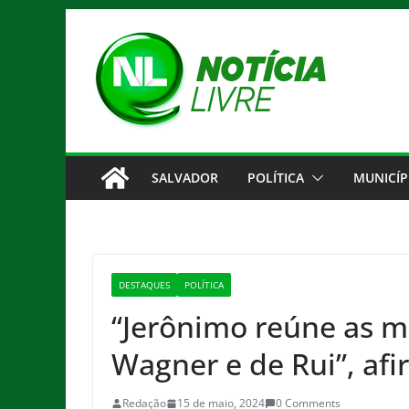
Pular
para
o
conteúdo
SALVADOR
POLÍTICA
MUNICÍP
DESTAQUES
POLÍTICA
“Jerônimo reúne as m
Wagner e de Rui”, af
Redação
15 de maio, 2024
0 Comments