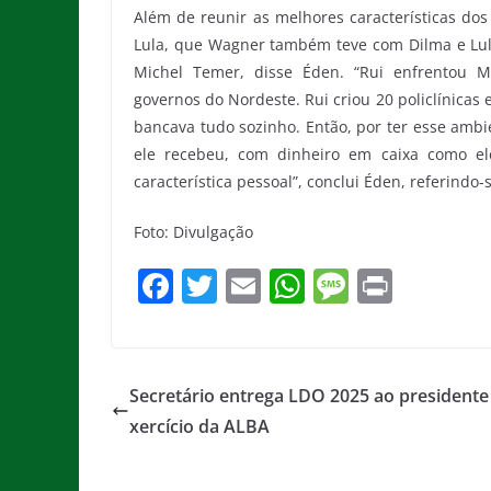
Além de reunir as melhores características dos
Lula, que Wagner também teve com Dilma e Lula
Michel Temer, disse Éden. “Rui enfrentou M
governos do Nordeste. Rui criou 20 policlínicas
bancava tudo sozinho. Então, por ter esse amb
ele recebeu, com dinheiro em caixa como el
característica pessoal”, conclui Éden, referindo
Foto: Divulgação
F
T
E
W
M
Pr
a
w
m
h
e
in
c
itt
ai
at
ss
t
e
er
l
s
a
Secretário entrega LDO 2025 ao presidente
b
A
g
xercício da ALBA
o
p
e