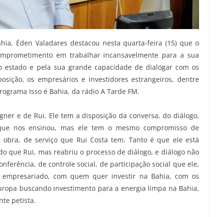
hia, Éden Valadares destacou nesta quarta-feira (15) que o
comprometimento em trabalhar incansavelmente para a sua
o estado e pela sua grande capacidade de dialogar com os
osição, os empresários e investidores estrangeiros, dentre
programa Isso é Bahia, da rádio A Tarde FM.
er e de Rui. Ele tem a disposição da conversa, do diálogo,
que nos ensinou, mas ele tem o mesmo compromisso de
 obra, de serviço que Rui Costa tem. Tanto é que ele está
o que Rui, mas reabriu o processo de diálogo, e diálogo não
ferência, de controle social, de participação social que ele,
empresariado, com quem quer investir na Bahia, com os
uropa buscando investimento para a energia limpa na Bahia,
nte petista.