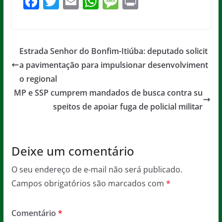
F
T
E
W
M
Pr
a
w
m
h
e
in
c
itt
ai
at
ss
t
e
er
l
s
a
Estrada Senhor do Bonfim-Itiúba: deputado solicit
b
A
g
a pavimentação para impulsionar desenvolviment
o
p
e
o regional
o
p
MP e SSP cumprem mandados de busca contra su
speitos de apoiar fuga de policial militar
k
Deixe um comentário
O seu endereço de e-mail não será publicado.
Campos obrigatórios são marcados com
*
Comentário
*