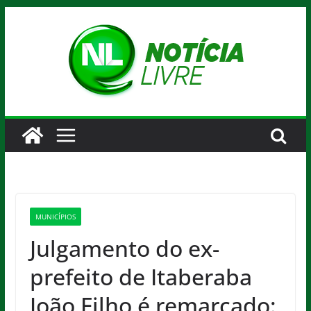
Pular
para
o
conteúdo
MUNICÍPIOS
Julgamento do ex-
prefeito de Itaberaba
João Filho é remarcado: