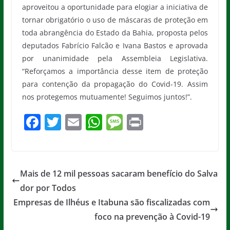
aproveitou a oportunidade para elogiar a iniciativa de
tornar obrigatório o uso de máscaras de proteção em
toda abrangência do Estado da Bahia, proposta pelos
deputados Fabrício Falcão e Ivana Bastos e aprovada
por unanimidade pela Assembleia Legislativa.
“Reforçamos a importância desse item de proteção
para contenção da propagação do Covid-19. Assim
nos protegemos mutuamente! Seguimos juntos!”.
F
T
E
W
M
Pr
a
w
m
h
e
in
c
itt
ai
at
ss
t
e
er
l
s
a
Mais de 12 mil pessoas sacaram benefício do Salva
b
A
g
dor por Todos
o
p
e
Empresas de Ilhéus e Itabuna são fiscalizadas com
o
p
foco na prevenção à Covid-19