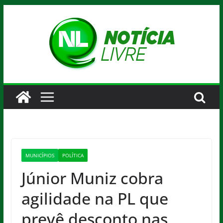
Pular
para
o
conteúdo
MUNICÍPIOS
POLÍTICA
Júnior Muniz cobra
agilidade na PL que
prevê desconto nas