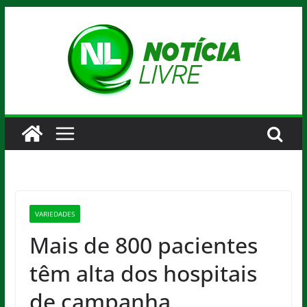
Pular
para
o
conteúdo
VARIEDADES
Mais de 800 pacientes
têm alta dos hospitais
de campanha