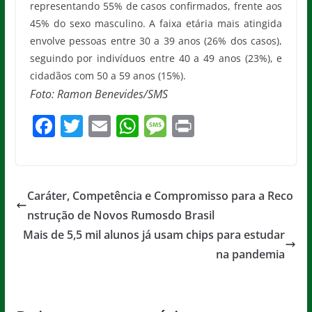
representando 55% de casos confirmados, frente aos
45% do sexo masculino. A faixa etária mais atingida
envolve pessoas entre 30 a 39 anos (26% dos casos),
seguindo por indivíduos entre 40 a 49 anos (23%), e
cidadãos com 50 a 59 anos (15%).
Foto: Ramon Benevides/SMS
F
T
E
W
M
Pr
a
w
m
h
e
in
c
itt
ai
at
ss
t
e
er
l
s
a
Caráter, Competência e Compromisso para a Reco
b
A
g
nstrução de Novos Rumosdo Brasil
o
p
e
Mais de 5,5 mil alunos já usam chips para estudar
o
p
na pandemia
k