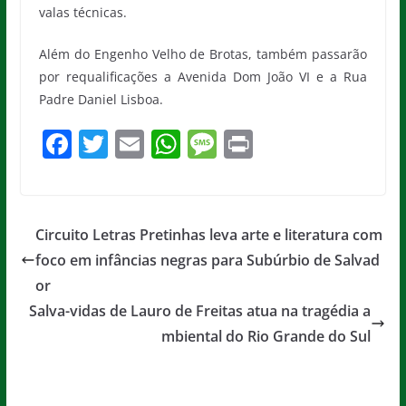
valas técnicas.
Além do Engenho Velho de Brotas, também passarão
por requalificações a Avenida Dom João VI e a Rua
Padre Daniel Lisboa.
F
T
E
W
M
Pr
a
w
m
h
e
in
c
itt
ai
at
ss
t
e
er
l
s
a
Circuito Letras Pretinhas leva arte e literatura com
b
A
g
foco em infâncias negras para Subúrbio de Salvad
o
p
e
or
o
p
Salva-vidas de Lauro de Freitas atua na tragédia a
mbiental do Rio Grande do Sul
k