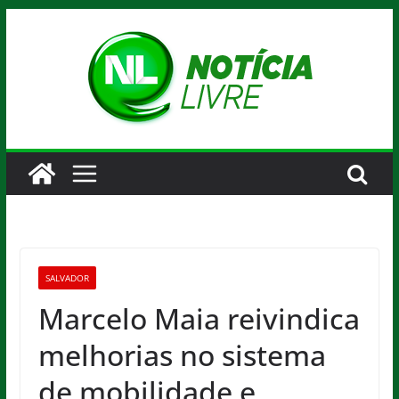
Pular
para
o
conteúdo
SALVADOR
Marcelo Maia reivindica
melhorias no sistema
de mobilidade e