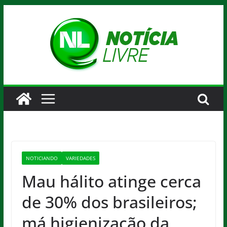
Pular
para
o
conteúdo
NOTICIANDO
VARIEDADES
Mau hálito atinge cerca
de 30% dos brasileiros;
má higienização da