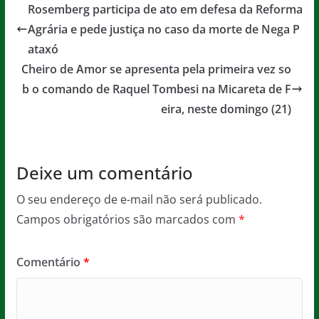
e
er
l
s
a
Rosemberg participa de ato em defesa da Reforma
b
A
g
Agrária e pede justiça no caso da morte de Nega P
o
p
e
ataxó
o
p
Cheiro de Amor se apresenta pela primeira vez so
b o comando de Raquel Tombesi na Micareta de F
k
eira, neste domingo (21)
Deixe um comentário
O seu endereço de e-mail não será publicado.
Campos obrigatórios são marcados com
*
Comentário
*