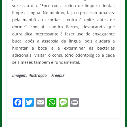
vezes ao dia. “Encerrou a rotina de limpeza dental,
limpe a língua. No mínimo, faça o processo uma vez
pela manhã ao acordar e outra à noite, antes de
dormir”, conclui Leandra Barros, destacando que
outra dica interessante é fazer uso de enxaguante
bucal após a assepsia da língua, pois ajudará a
hidratar a boca e a exterminar as bactérias
adicionais. Visitar o consultório odontológico a cada
seis meses também é fundamental.
Imagem: ilustração | Freepik
F
T
E
W
M
Pr
a
w
m
h
e
in
c
itt
ai
at
ss
t