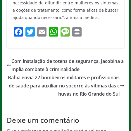
necessidade de difundir entre mulheres os sintomas
e opções de tratamento, como forma eficaz de buscar
ajuda quando necessário”, afirma a médica.
F
T
E
W
M
Pr
a
w
m
h
e
in
c
itt
ai
at
ss
t
e
er
l
s
a
Com instalação de totens de segurança, Jacobina a
b
A
g
mplia combate à criminalidade
o
p
e
Bahia envia 22 bombeiros militares e profissionais
o
p
de saúde para auxiliar no socorro às vítimas das c
huvas no Rio Grande do Sul
k
Deixe um comentário
O seu endereço de e-mail não será publicado.