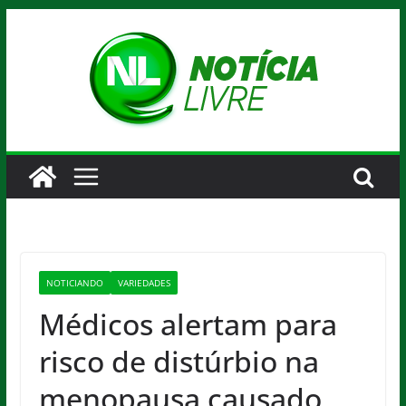
Pular
para
o
conteúdo
NOTICIANDO
VARIEDADES
Médicos alertam para
risco de distúrbio na
menopausa causado