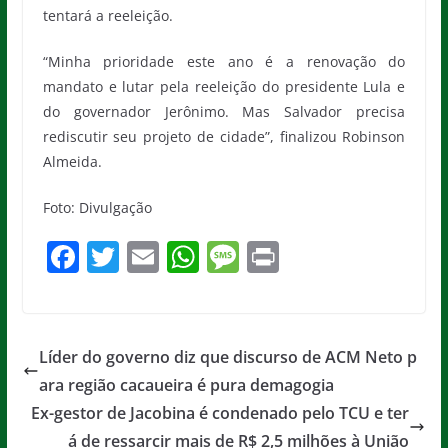
tentará a reeleição.
“Minha prioridade este ano é a renovação do
mandato e lutar pela reeleição do presidente Lula e
do governador Jerônimo. Mas Salvador precisa
rediscutir seu projeto de cidade”, finalizou Robinson
Almeida.
Foto: Divulgação
F
T
E
W
M
Pr
a
w
m
h
e
in
c
itt
ai
at
ss
t
e
er
l
s
a
Líder do governo diz que discurso de ACM Neto p
b
A
g
ara região cacaueira é pura demagogia
o
p
e
Ex-gestor de Jacobina é condenado pelo TCU e ter
á de ressarcir mais de R$ 2,5 milhões à União