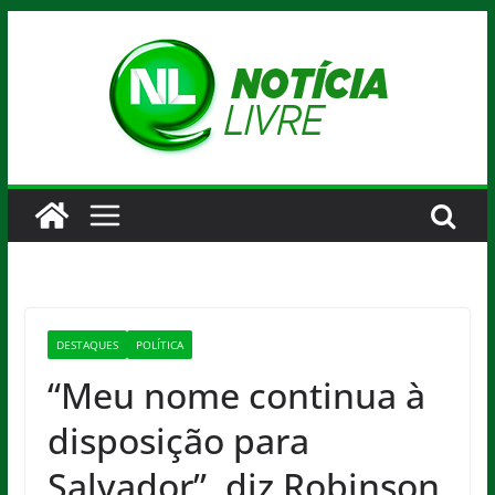
Pular
para
o
conteúdo
DESTAQUES
POLÍTICA
“Meu nome continua à
disposição para
Salvador”, diz Robinson