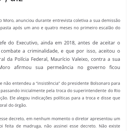
io Moro, anunciou durante entrevista coletiva a sua demissão
a a pasta após um ano e quatro meses no primeiro escalão do
efe do Executivo, ainda em 2018, antes de aceitar o
 combate a criminalidade, e que por isso, aceitou o
l da Polícia Federal, Maurício Valeixo, contra a sua
, Moro afirmou sua permeância no governo ficou
ue não entendeu a “insistência” do presidente Bolsonaro para
, passando inicialmente pela troca do superintendente do Rio
ção. Ele alegou indicações políticas para a troca e disse que
oral do órgão.
ei esse decreto, em nenhum momento o diretor apresentou um
i feita de madruga, não assinei esse decreto. Não existe