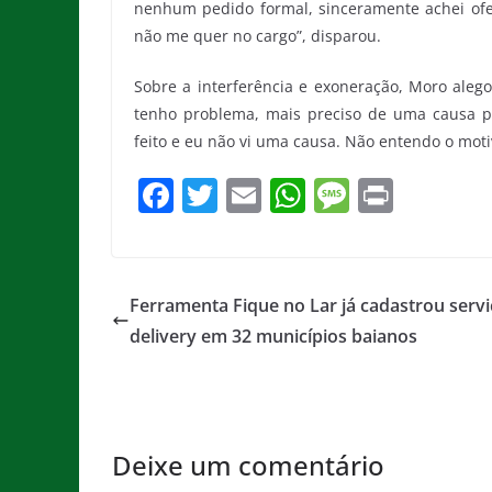
nenhum pedido formal, sinceramente achei ofen
não me quer no cargo”, disparou.
Sobre a interferência e exoneração, Moro aleg
tenho problema, mais preciso de uma causa p
feito e eu não vi uma causa. Não entendo o motiv
F
T
E
W
M
Pr
a
w
m
h
e
in
c
itt
ai
at
ss
t
e
er
l
s
a
Ferramenta Fique no Lar já cadastrou servi
b
A
g
delivery em 32 municípios baianos
o
p
e
o
p
k
Deixe um comentário