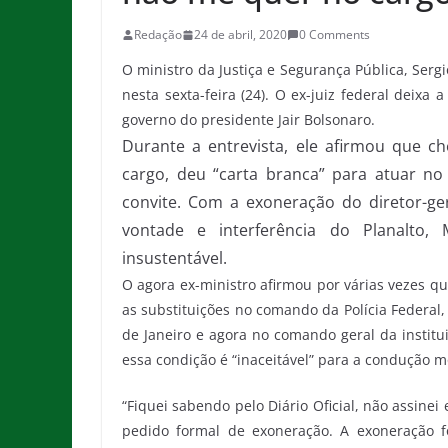
Redação
24 de abril, 2020
0 Comments
O ministro da Justiça e Segurança Pública, Serg
nesta sexta-feira (24). O ex-juiz federal deix
governo do presidente Jair Bolsonaro.
Durante a entrevista, ele afirmou que ch
cargo, deu “carta branca” para atuar no
convite. Com a exoneração do diretor-gera
vontade e interferência do Planalto
insustentável.
O agora ex-ministro afirmou por várias vezes q
as substituições no comando da Polícia Federal
de Janeiro e agora no comando geral da institui
essa condição é “inaceitável” para a condução m
“Fiquei sabendo pelo Diário Oficial, não assin
pedido formal de exoneração. A exoneração fo